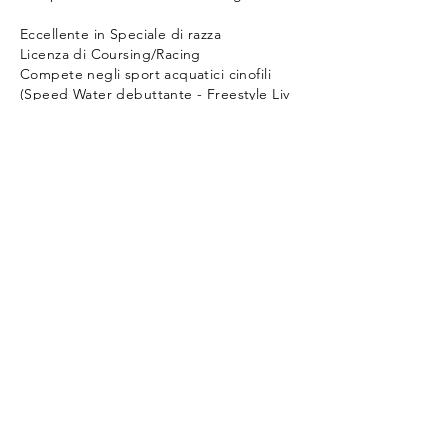
Eccellente in Speciale di razza
Licenza di Coursing/Racing
Compete negli sport acquatici cinofili
(Speed Water debuttante - Freestyle Liv
1)
Torna indietro
© Copyright 2020 GONE WILD